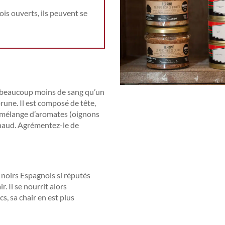
ois ouverts, ils peuvent se
t beaucoup moins de sang qu’un
brune. Il est composé de tête,
n mélange d’aromates (oignons
chaud. Agrémentez-le de
 noirs Espagnols si réputés
r. Il se nourrit alors
s, sa chair en est plus