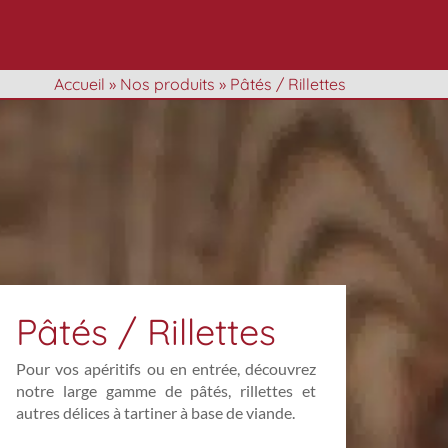
Accueil
»
Nos produits
»
Pâtés / Rillettes
Pâtés / Rillettes
Pour vos apéritifs ou en entrée, découvrez
notre large gamme de pâtés, rillettes et
autres délices à tartiner à base de viande.