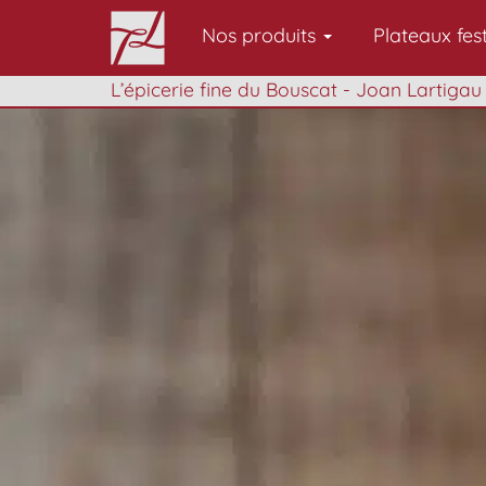
Nos produits
Plateaux fest
L’épicerie fine du Bouscat - Joan Lartigau