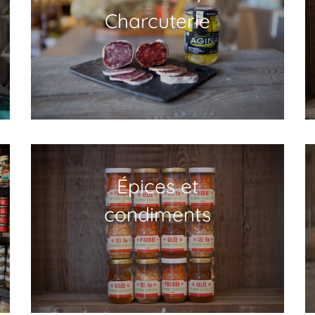
Charcuterie
Épices et
condiments